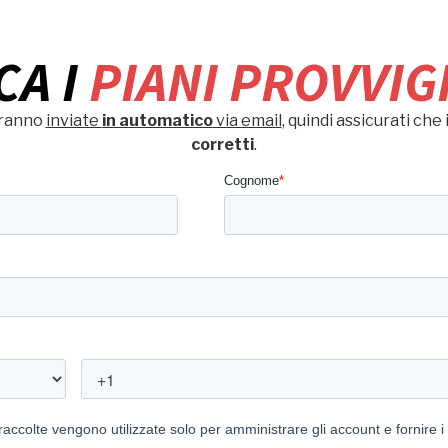
CA I
PIANI PROVVIG
aranno
inviate
in automatico
via email
, quindi assicurati che 
corretti
.