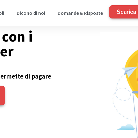
Scarica 
oli
Dicono di noi
Domande & Risposte
con i
per
 permette di pagare