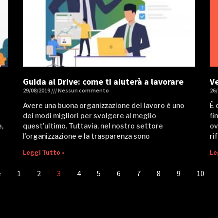
?
Guida al Drive: come ti aiuterà a lavorare
Ve
29/08/2019
Nessun commento
26
Avere una buona organizzazione del lavoro è uno
È 
dei modi migliori per svolgere al meglio
fi
,
quest’ultimo. Tuttavia, nel nostro settore
ov
l’organizzazione e la trasparenza sono
ri
Leggi Tutto »
Le
e
1
2
3
4
5
6
7
8
9
10