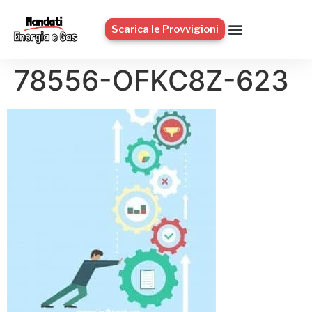
Scarica le Provvigioni
78556-OFKC8Z-623