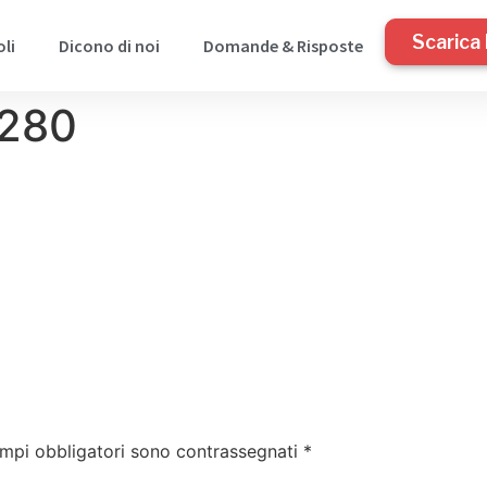
Scarica 
oli
Dicono di noi
Domande & Risposte
1280
ampi obbligatori sono contrassegnati
*