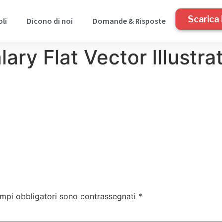
Scarica 
oli
Dicono di noi
Domande & Risposte
ry Flat Vector Illustra
ampi obbligatori sono contrassegnati
*