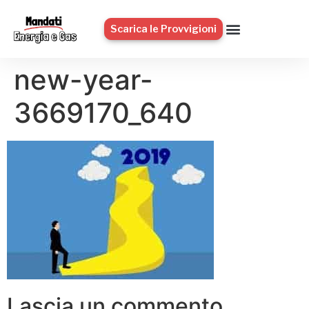
Scarica le Provvigioni
new-year-
3669170_640
Lascia un commento