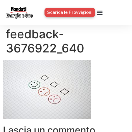
Scarica le Provvigioni
feedback-
3676922_640
Lascia un commento