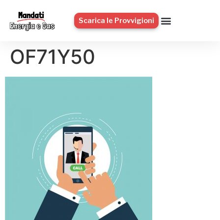
Scarica le Provvigioni
OF71Y50