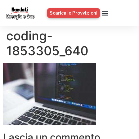
Scarica le Provvigioni
coding-
1853305_640
Lascia un commento