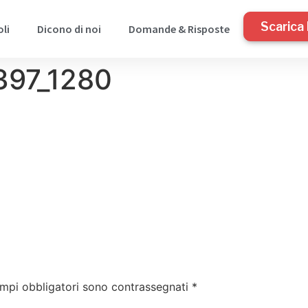
Scarica 
oli
Dicono di noi
Domande & Risposte
397_1280
ampi obbligatori sono contrassegnati
*