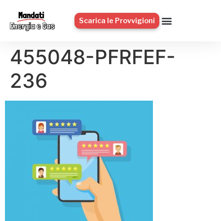
Scarica le Provvigioni
455048-PFRFEF-
236