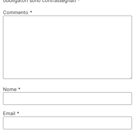
obbligatori sono contrassegnati
*
Commento
*
Nome
*
Email
*